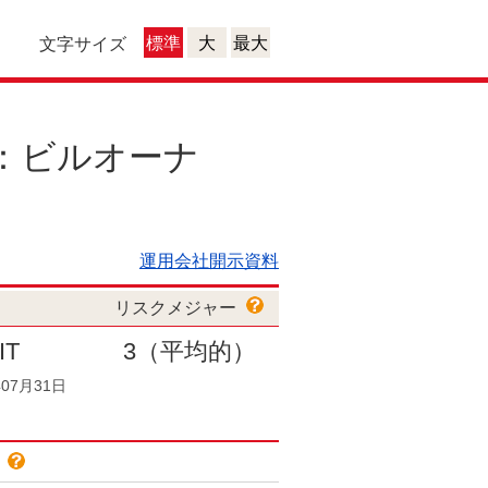
標準
大
最大
文字サイズ
：ビルオーナ
運用会社開示資料
リスクメジャー
IT
3
（平均的）
07月31日
色