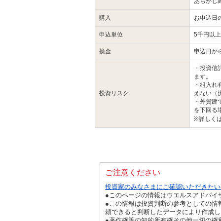
あらかじ
購入
お申込日
申込単位
5千円以上
換金
申込日か
・投資信
ます。
・組入れ
投資リスク
えない（
・外貨建
を下回る
※詳しく
ご注意ください
投資家のみなさまにご確認いただきたい
●このページの情報はウエルスアドバイ
●この情報は投資判断の参考としての情
頼できると判断したデータにより作成し
●著作権等の知的所有権その他一切の権