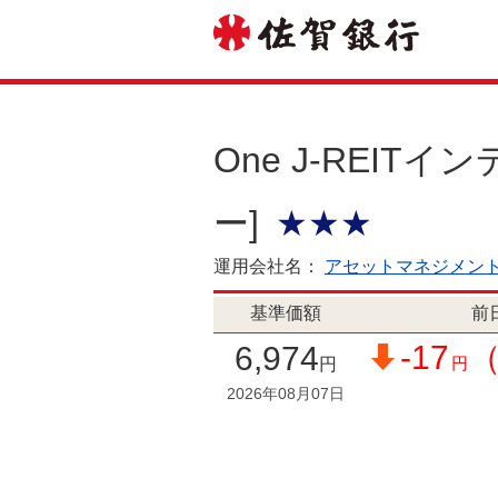
One J-REIT
ー]
★★★
運用会社名：
アセットマネジメント
基準価額
前
-17
（
6,974
円
円
2026年08月07日