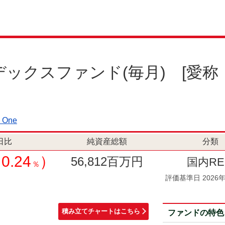
インデックスファンド(毎月)
[愛称
One
日比
純資産総額
分類
0.24
）
56,812
百万円
国内RE
％
評価基準日 2026年
積み立てチャートはこちら
ファンドの特