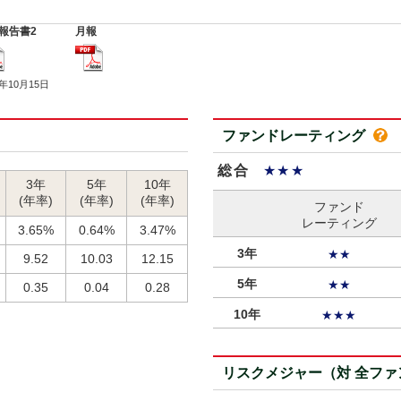
報告書2
月報
5年10月15日
ファンドレーティング
総合
★★★
3年
5年
10年
(年率)
(年率)
(年率)
ファンド
レーティング
3.65%
0.64%
3.47%
3年
★★
9.52
10.03
12.15
5年
★★
0.35
0.04
0.28
10年
★★★
リスクメジャー（対 全フ