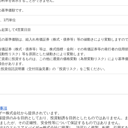
め料率を表示することができません。
の基準価額です。
、1円単位
ら起算して4営業日目
託の基準価額は、組入れ有価証券（株式・債券等）等の値動きにより変動しますの
有価証券（株式・債券等）等は、株式指標・金利・その有価証券等の発行者の信用
流動性リスク）等を原因とした値動きにより変動します。
て資産に投資するものは、この他に通貨の価格変動（為替変動リスク）により基準
場合があります。
は投資信託説明書（交付目論見書）の「投資リスク」をご覧ください。
事項
ザー株式会社から提供されています。
報提供のみを目的としており、投資勧誘を目的としたものではありません。
ましたが、その正確性、安全性等について保証するものではありません。
利はウエルスアドバイザー株式会社に帰属し、許可なく複製、転載、引用す