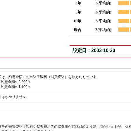
3年
3(平均的)
5年
3(平均的)
10年
3(平均的)
総合
3(平均的)
設定日：2003-10-30
額は、約定金額にお申込手数料（消費税込）を加えたものです。
 約定金額の2.200％
 約定金額の1.100％
料はかかりません。
証券の売買委託手数料や監査費用等の諸費用が信託財産より差し引かれますが、 保